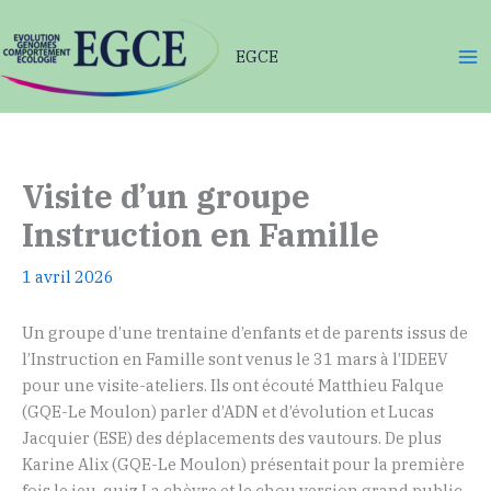
Aller
au
EGCE
contenu
Visite d’un groupe
Instruction en Famille
1 avril 2026
Un groupe d’une trentaine d’enfants et de parents issus de
l’Instruction en Famille sont venus le 31 mars à l’IDEEV
pour une visite-ateliers. Ils ont écouté Matthieu Falque
(GQE-Le Moulon) parler d’ADN et d’évolution et Lucas
Jacquier (ESE) des déplacements des vautours. De plus
Karine Alix (GQE-Le Moulon) présentait pour la première
fois le jeu-quiz La chèvre et le chou version grand public.