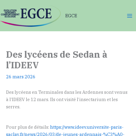
Aller
au
EGCE
contenu
Des lycéens de Sedan à
l’IDEEV
26 mars 2026
Des lycéens en Terminales dans les Ardennes sont venus
à l’IDEEV le 12 mars. Ils ont visité l’insectarium et les
serres.
Pour plus de détails:
https://www.ideev.universite-paris-
saclay.fr/news/2026/03/de-jeunes-ardennais-%C3%A0-