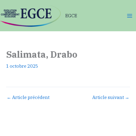
Aller
au
EGCE
contenu
Salimata, Drabo
1 octobre 2025
←
Article précédent
Article suivant
→