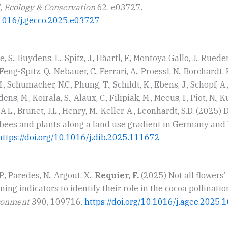
, Ecology & Conservation
62, e03727.
0.1016/j.gecco.2025.e03727
, S., Buydens, L., Spitz, J., Häartl, F., Montoya Gallo, J., Rueden
, Feng-Spitz, Q., Nebauer, C., Ferrari, A., Proessl, N., Borchardt, R
., Schumacher, N.C., Phung, T., Schildt, K., Ebens, J., Schopf, A., 
dens, M., Koirala, S., Alaux, C., Filipiak, M., Meeus, I., Piot, N.,
, A.L., Brunet, J.L., Henry, M., Keller, A., Leonhardt, S.D. (2025)
 bees and plants along a land use gradient in Germany and
https://doi.org/10.1016/j.dib.2025.111672
P., Paredes, N., Argout, X.,
Requier, F.
(2025) Not all flowers’ 
ing indicators to identify their role in the cocoa pollinatio
ironment
390, 109716.
https://doi.org/10.1016/j.agee.2025