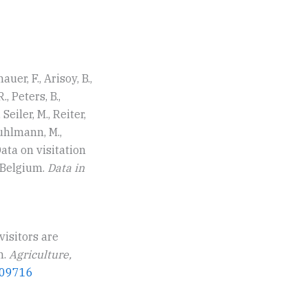
auer, F., Arisoy, B.,
., Peters, B.,
Seiler, M., Reiter,
 Kuhlmann, M.,
 Data on visitation
 Belgium.
Data in
visitors are
n.
Agriculture,
.109716