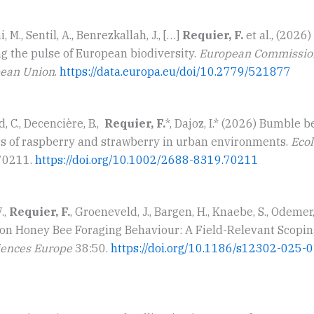
, M., Sentil, A., Benrezkallah, J., […]
Requier, F.
et al., (2026
g the pulse of European biodiversity.
European Commission
opean Union
.
https://data.europa.eu/doi/10.2779/521877
d, C., Decencière, B.,
Requier, F.
*, Dajoz, I.* (2026) Bumble 
ors of raspberry and strawberry in urban environments.
Ecol
e70211.
https://doi.org/10.1002/2688-8319.70211
.,
Requier, F.
, Groeneveld, J., Bargen, H., Knaebe, S., Odemer
 on Honey Bee Foraging Behaviour: A Field-Relevant Scopin
iences Europe
38:50.
https://doi.org/10.1186/s12302-025-