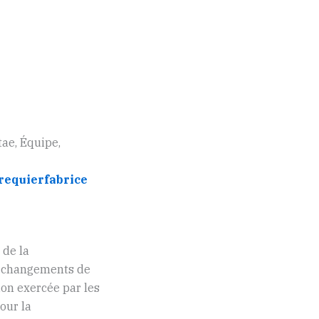
tae, Équipe,
mrequierfabrice
 de la
ux changements de
ion exercée par les
our la