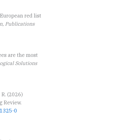
) European red list
, Publications
bees are the most
ogical Solutions
, R. (2026)
g Review.
01325-0