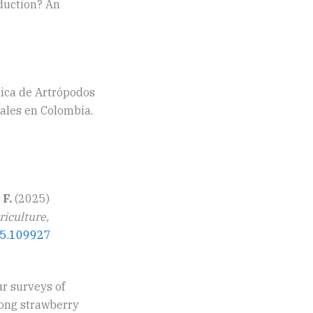
oduction? An
gica de Artrópodos
ales en Colombia.
 F.
(2025)
riculture,
025.109927
r surveys of
ong strawberry