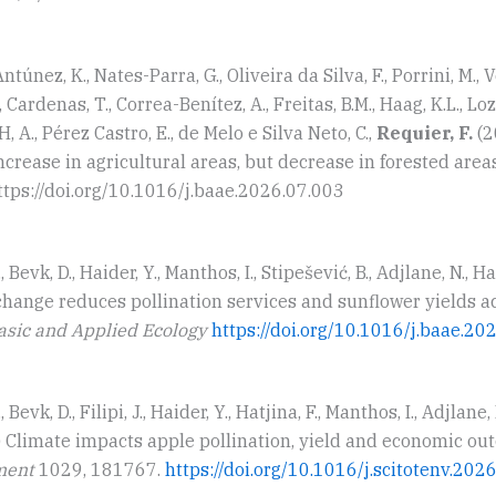
ntúnez, K., Nates-Parra, G., Oliveira da Silva, F., Porrini, M., V
Cardenas, T., Correa-Benítez, A., Freitas, B.M., Haag, K.L., Loz
-H, A., Pérez Castro, E., de Melo e Silva Neto, C.,
Requier, F.
(2
increase in agricultural areas, but decrease in forested area
tps://doi.org/10.1016/j.baae.2026.07.003
, Bevk, D., Haider, Y., Manthos, I., Stipešević, B., Adjlane, N., Ha
change reduces pollination services and sunflower yields 
asic and Applied Ecology
https://doi.org/10.1016/j.baae.20
, Bevk, D., Filipi, J., Haider, Y., Hatjina, F., Manthos, I., Adjlane, 
 Climate impacts apple pollination, yield and economic ou
ment
1029, 181767.
https://doi.org/10.1016/j.scitotenv.20