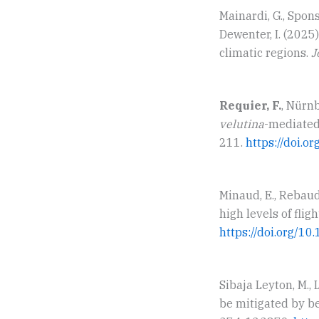
Mainardi, G., Sponsl
Dewenter, I. (2025
climatic regions.
J
Requier, F.
, Nürnb
velutina
-mediated
211.
https://doi.
Minaud, E., Rebaud
high levels of fli
https://doi.org/1
Sibaja Leyton, M., L
be mitigated by 