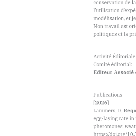
conservation de la
l’utilisation d’exp
modélisation, et j
Mon travail est o
politiques et la p
Activité Éditoriale
Comité éditorial:
Editeur Associé
Publications
[
2026]
Lammers, D.,
Requi
egg-laying rate i
pheromones, weath
https://doi.org/10