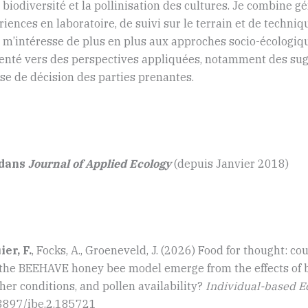
 biodiversité et la pollinisation des cultures. Je combine 
ériences en laboratoire, de suivi sur le terrain et de techni
e m’intéresse de plus en plus aux approches socio-écologiqu
rienté vers des perspectives appliquées, notamment des sug
rise de décision des parties prenantes.
 dans
Journal of Applied Ecology
(depuis Janvier 2018)
er, F.
, Focks, A., Groeneveld, J. (2026) Food for thought: co
n the BEEHAVE honey bee model emerge from the effects of 
er conditions, and pollen availability?
Individual-based E
.3897/ibe.2.185721