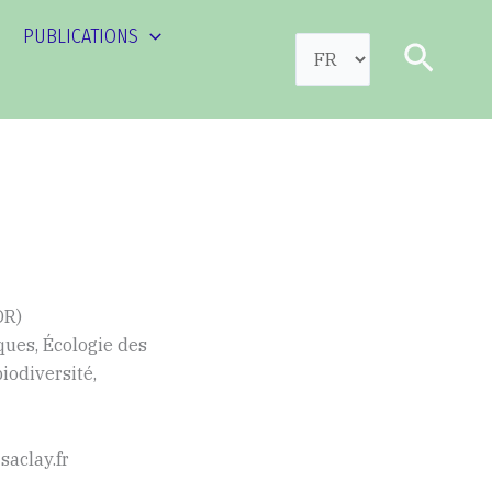
PUBLICATIONS
Choisir
Reche
une
langue
DR)
ques, Écologie des
iodiversité,
saclay.fr