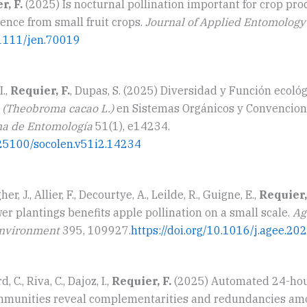
r, F.
(2025) Is nocturnal pollination important for crop pr
ence from small fruit crops.
Journal of Applied Entomology
0.1111/jen.70019
I.,
Requier, F.
, Dupas, S. (2025) Diversidad y Función ecoló
o
(Theobroma cacao L.)
en Sistemas Orgánicos y Convencion
na de Entomología
51(1), e14234.
0.25100/socolen.v51i2.14234
r, J., Allier, F., Decourtye, A., Leilde, R., Guigne, E.,
Requier,
wer plantings benefits apple pollination on a small scale.
Ag
Environment
395, 109927.
https://doi.org/10.1016/j.agee.2
 C., Riva, C., Dajoz, I.,
Requier, F.
(2025) Automated 24-hou
ommunities reveal complementarities and redundancies am