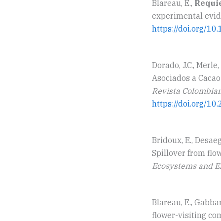
Blareau, E.,
Requie
experimental evid
https://doi.org/1
Dorado, J.C., Merle, 
Asociados a Caca
Revista Colombia
https://doi.org/1
Bridoux, E., Desaeghe
Spillover from flo
Ecosystems and 
Blareau, E., Gabbard,
flower-visiting c