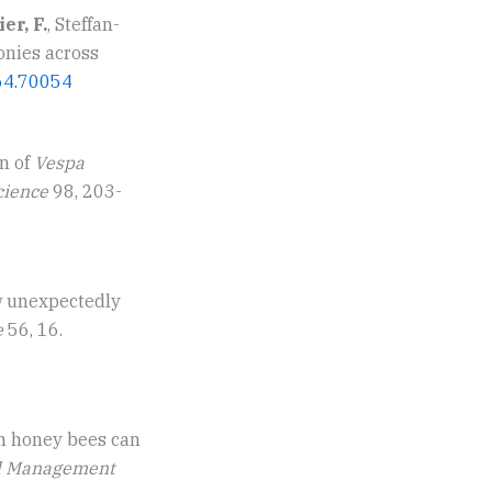
er, F.
, Steffan-
onies across
664.70054
on of
Vespa
Science
98, 203-
w unexpectedly
e
56, 16.
on honey bees can
al Management