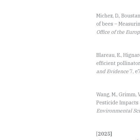
Michez, D., Boustani
of bees – Measurin
Office of the Eur
Blareau, E., Hignar
efficient pollinat
and Evidence
7, 
Wang, M., Grimm, V
Pesticide Impacts
Environmental Sc
[
2025]