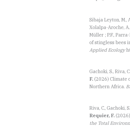
Sibaja Leyton, M., A
Xolalpa-Aroche, A., 
Müller ; P.F., Parra
of stingless bees 
Applied Ecology
ht
Gachoki, S., Riva, C.
F.
(2026) Climate 
Northern Africa.
B
Riva, C., Gachoki, S.
Requier, F.
(2026)
the Total Environ