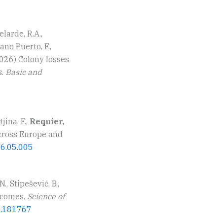
elarde, R.A.,
ano Puerto, F.,
026) Colony losses
s.
Basic and
tjina, F.,
Requier,
across Europe and
26.05.005
N., Stipešević, B.,
tcomes.
Science of
26.181767