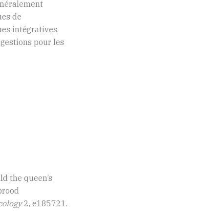
généralement
ques de
es intégratives.
gestions pour les
uld the queen’s
brood
cology
2, e185721.