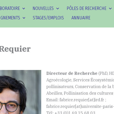
ABORATOIRE
NOUVELLES
PÔLES DE RECHERCHE
IGNEMENTS
STAGES/EMPLOIS
ANNUAIRE
 Requier
Directeur de Recherche
(PhD, H
Agroécologie, Services Écosystémi
pollinisateurs, Conservation de la b
Abeilles, Pollinisation des cultures
Email: fabrice.requier[at]ird.fr ;
fabrice.requier[at]universite-paris-
Tél: +33 (0)1 69 15 68 03