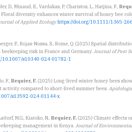
er, D., Minaud, E., Vardakas, P, Charistos, L., Hatjina, F.,
Requi
) Floral diversity enhances winter survival of honey bee col
ournal of Applied Ecology
https://doi.org/10.1111/1365-2
erger, F., Rojas-Nossa, S., Rome, Q. (2025) Spatial distributi
 beekeeping risk in France and Germany.
Journal of Pest 
org/10.1007/s10340-024-01782-1
o, F.,
Requier, F.
(2025) Long-lived winter honey bees sho
ght activity compared to short-lived summer bees.
Apidologi
0.1007/s13592-024-01144-x
attorf, M.G., Kiatoko, N.,
Requier, F.
(2025) Climate effects 
beekeeping management in Kenya.
Journal of Environment