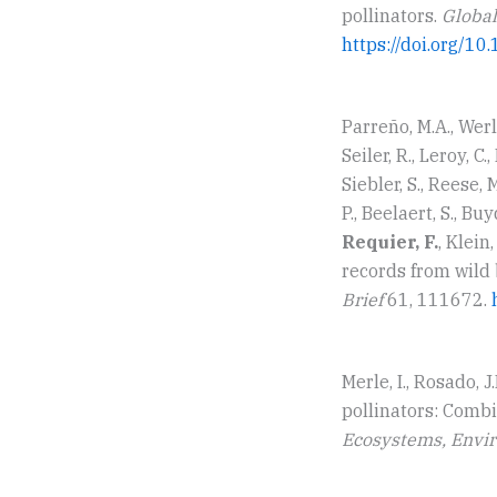
pollinators.
Global
https://doi.org/1
Parreño, M.A., Werle
Seiler, R., Leroy, C.
Siebler, S., Reese, M
P., Beelaert, S., Buy
Requier, F.
, Klein
records from wild
Brief
61, 111672.
Merle, I., Rosado, J.
pollinators: Combin
Ecosystems, Env