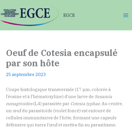
Aller
au
EGCE
contenu
Oeuf de Cotesia encapsulé
par son hôte
25 septembre 2023
Coupe histologique transversale (17 µm, colorée à
l’éosine et à l’hématoxyline) d’une larve de
Sesamia
nonagrioides
(L4) parasitée par
Cotesia typhae
. Au centre,
un œuf du parasitoïde (violet foncé) est entouré de
cellules immunitaires de l’hôte, formant une capsule
défensive qui tuera l’œuf et mettra fin au parasitisme.