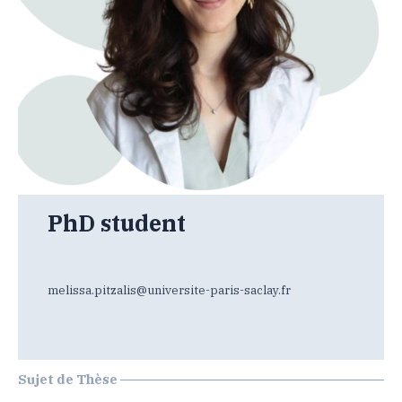
PhD student
melissa.pitzalis@universite-paris-saclay.fr
Sujet de Thèse