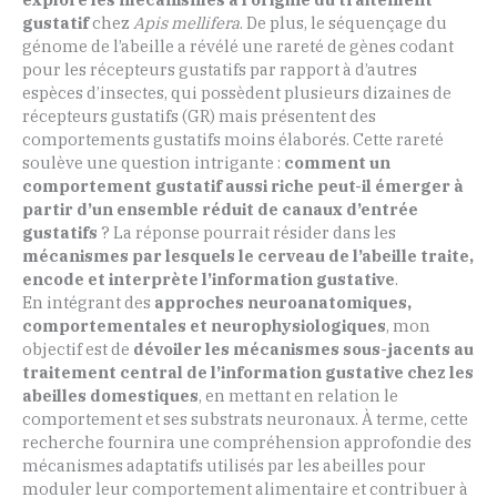
gustatif
chez
Apis mellifera
. De plus, le séquençage du
génome de l’abeille a révélé une rareté de gènes codant
pour les récepteurs gustatifs par rapport à d’autres
espèces d’insectes, qui possèdent plusieurs dizaines de
récepteurs gustatifs (GR) mais présentent des
comportements gustatifs moins élaborés. Cette rareté
soulève une question intrigante :
comment un
comportement gustatif aussi riche peut-il émerger à
partir d’un ensemble réduit de canaux d’entrée
gustatifs
? La réponse pourrait résider dans les
mécanismes par lesquels le cerveau de l’abeille traite,
encode et interprète l’information gustative
.
En intégrant des
approches neuroanatomiques,
comportementales et neurophysiologiques
, mon
objectif est de
dévoiler les mécanismes sous-jacents au
traitement central de l’information gustative chez les
abeilles domestiques
, en mettant en relation le
comportement et ses substrats neuronaux. À terme, cette
recherche fournira une compréhension approfondie des
mécanismes adaptatifs utilisés par les abeilles pour
moduler leur comportement alimentaire et contribuer à