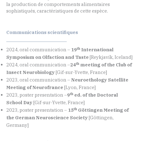
la production de comportements alimentaires
sophistiqués, caractéristiques de cette espèce.
Communications scientifiques
th
2024, oral communication –
19
International
Symposium on Olfaction and Taste
[Reykjavík, Iceland]
th
2024, oral communication –
24
meeting of the Club of
Insect Neurobiology
[Gif-sur-Yvette, France]
2023, oral communication –
Neuroethology Satellite
Meeting of Neurofrance
[Lyon, France]
th
2023, poster presentation
–
9
ed. of the Doctoral
School Day
[Gif-sur-Yvette, France]
th
2023, poster presentation
–
15
Göttingen Meeting of
the German Neuroscience Society
[Göttingen,
Germany]