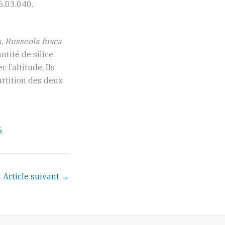
6.03.040.
a,
Busseola fusca
tité de silice
 l’altitude. Ils
artition des deux
6
Article suivant
→