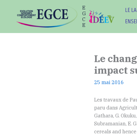
Aller
E
LE L
au
G
C
contenu
ENSE
E
Le chang
impact s
25 mai 2016
Les travaux de Pau
paru dans Agricult
Gathara, G. Okuku, 
Subramanian, E. Ga
cereals and hence 