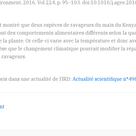
ronment, 2016, Vol 224, p. 95–103. doi:10.1016/j.agee.201
t montré que deux espèces de ravageurs du maïs du Keny
nt des comportements alimentaires différents selon la quan
e la plante. Or celle-ci varie avec la température et donc avec
èse que le changement climatique pourrait modifier la rép
 ravageurs.
pris dans une actualité de l’IRD:
Actualité scientifique n°49
nt