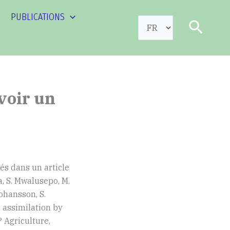
PUBLICATIONS
Choisir
Reche
une
langue
voir un
és dans un article
, S. Mwalusepo, M.
Johansson, S.
 assimilation by
 Agriculture,