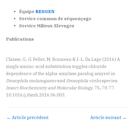
Équipe
RESGEN
Service commun de séquençage
Service Milieux-Elevages
Publications
Claisse, G., G. Feller, M. Bonneau & J.-L. Da Lage (2016) A
single amino-acid substitution toggles chloride
dependence of the alpha-amylase paralog amyrel in
Drosophila melanogaster
and
Drosophila virilis
species.
Insect Biochemistry and Molecular Biology,
75
,
70-77.
10.1016/j.ibmb.2016.06.003.
←
Article précédent
Article suivant
→