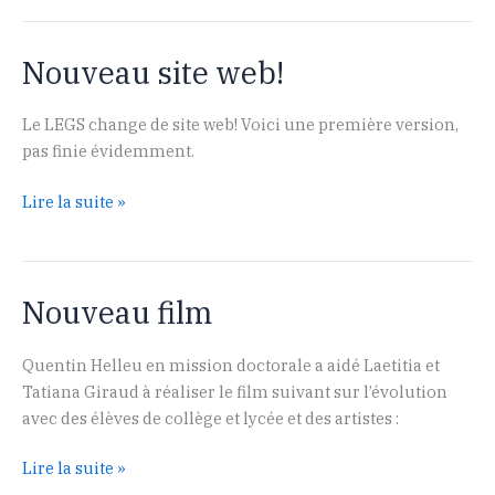
(PACS)
reçoit
Nouveau site web!
une
médaille
Le LEGS change de site web! Voici une première version,
pas finie évidemment.
Nouveau
Lire la suite »
site
web!
Nouveau film
Quentin Helleu en mission doctorale a aidé Laetitia et
Tatiana Giraud à réaliser le film suivant sur l’évolution
avec des élèves de collège et lycée et des artistes :
Nouveau
Lire la suite »
film