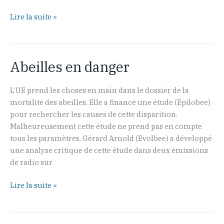
Page
Lire la suite »
de
couverture
pour
Abeilles en danger
l’équipe
Evolbee
L’UE prend les choses en main dans le dossier de la
mortalité des abeilles. Elle a financé une étude (Epilobee)
pour rechercher les causes de cette disparition.
Malheureusement cette étude ne prend pas en compte
tous les paramètres. Gérard Arnold (Evolbee) a développé
une analyse critique de cette étude dans deux émissions
de radio sur
Abeilles
Lire la suite »
en
danger