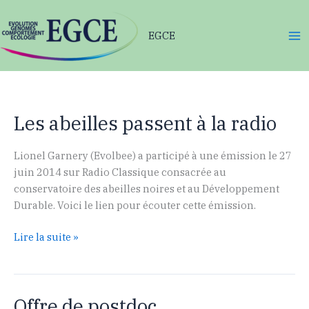
Aller
au
EGCE
contenu
Les abeilles passent à la radio
Lionel Garnery (Evolbee) a participé à une émission le 27
juin 2014 sur Radio Classique consacrée au
conservatoire des abeilles noires et au Développement
Durable. Voici le lien pour écouter cette émission.
Les
Lire la suite »
abeilles
passent
à
Offre de postdoc
la