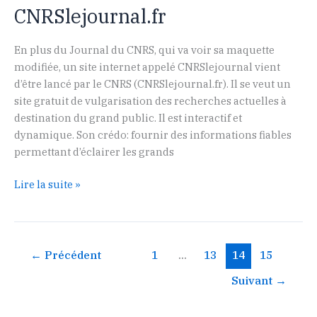
CNRSlejournal.fr
En plus du Journal du CNRS, qui va voir sa maquette
modifiée, un site internet appelé CNRSlejournal vient
d’être lancé par le CNRS (CNRSlejournal.fr). Il se veut un
site gratuit de vulgarisation des recherches actuelles à
destination du grand public. Il est interactif et
dynamique. Son crédo: fournir des informations fiables
permettant d’éclairer les grands
CNRSlejournal.fr
Lire la suite »
←
Précédent
1
…
13
14
15
Suivant
→