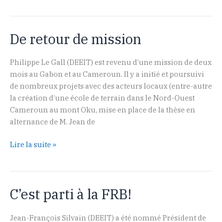
site
web
pour
De retour de mission
le
Labex
BASC
Philippe Le Gall (DEEIT) est revenu d’une mission de deux
mois au Gabon et au Cameroun. Il y a initié et poursuivi
de nombreux projets avec des acteurs locaux (entre-autre
la création d’une école de terrain dans le Nord-Ouest
Cameroun au mont Oku, mise en place de la thèse en
alternance de M. Jean de
De
Lire la suite »
retour
de
mission
C’est parti à la FRB!
Jean-François Silvain (DEEIT) a été nommé Président de